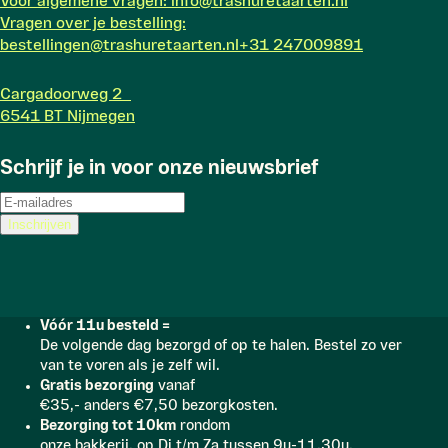
Voor algemene vragen: info@trashuretaarten.nl
Vragen over je bestelling:
bestellingen@trashuretaarten.nl
+31 247009891
Cargadoorweg 2
6541 BT Nijmegen
Schrijf je in voor onze nieuwsbrief
Vóór 11u besteld =
De volgende dag bezorgd of op te halen. Bestel zo ver
van te voren als je zelf wil.
Gratis bezorging
vanaf
€35,- anders €7,50 bezorgkosten.
Bezorging tot 10km
rondom
onze bakkerij, op Di t/m Za tussen 9u-11.30u.