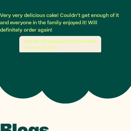
Very very delicious cake! Couldn’t get enough of it
and everyone in the family enjoyed it! Will
definitely order again!
Wortel, Sinaasappel & Notentaart
Stephanie Buah